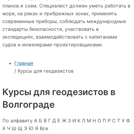
планов и схем. Специалист должен уметь работать в
море, на реках и прибрежных зонах, применять
современные приборы, соблюдать международные
стандарты безопасности, участвовать в
экспедициях, взаимодействовать с капитанами
судов и инженерами-проектировщиками.
Главная
/ Курсы для геодезистов
Курсы для геодезистов в
Волгограде
По алфавиту
А
Б
В
Г
Д
Е
Ж
З
И
К
Л
М
Н
О
П
Р
С
Т
У
Ф
Х
Ч
Ш
Щ
Э
Ю
Я
Все