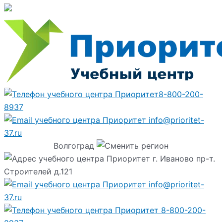
8-800-200-
8937
info@prioritet-
37.ru
Волгоград
г. Иваново пр-т.
Строителей д.121
info@prioritet-
37.ru
8-800-200-